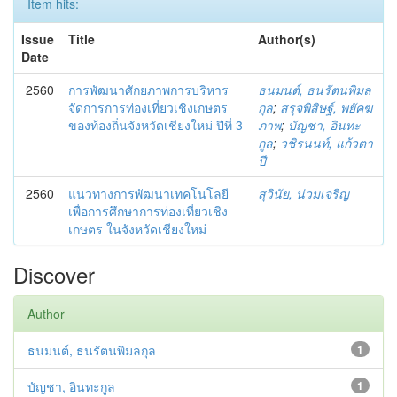
Item hits:
Issue
Title
Author(s)
Date
2560
การพัฒนาศักยภาพการบริหาร
ธนมนต์, ธนรัตนพิมล
จัดการการท่องเที่ยวเชิงเกษตร
กุล
;
สรุจพิสิษฐ์, พยัคฆ
ของท้องถิ่นจังหวัดเชียงใหม่ ปีที่ 3
ภาพ
;
บัญชา, อินทะ
กูล
;
วชิรนนท์, แก้วตา
ปี
2560
แนวทางการพัฒนาเทคโนโลยี
สุวินัย, น่วมเจริญ
เพื่อการศึกษาการท่องเที่ยวเชิง
เกษตร ในจังหวัดเชียงใหม่
Discover
Author
ธนมนต์, ธนรัตนพิมลกุล
1
บัญชา, อินทะกูล
1