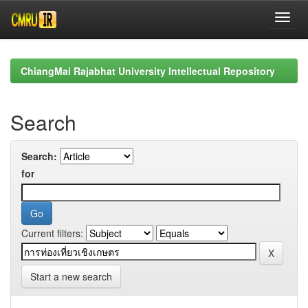
Skip
navigation
ChiangMai Rajabhat University Intellectual Repository
Search
Search:
for
Current filters:
Start a new search