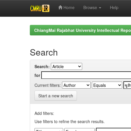
Home
Browse
Help
Skip
navigation
ChiangMai Rajabhat University Intellectual Repo
Search
Search:
for
Current filters:
Start a new search
Add filters:
Use filters to refine the search results.