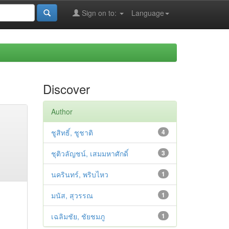
Sign on to:
Language
Discover
Author
ชูสิทธิ์, ชูชาติ
4
ชุติวลัญชน์, เสมมหาศักดิ์
3
นครินทร์, พริบไหว
1
มนัส, สุวรรณ
1
เฉลิมชัย, ชัยชมภู
1