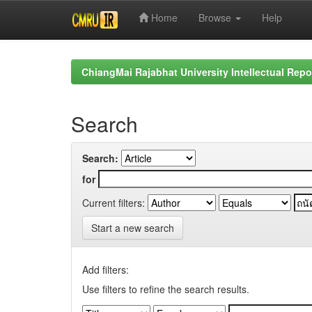
Home
Browse
Help
Skip
navigation
ChiangMai Rajabhat University Intellectual Repo
Search
Search:
for
Current filters:
Start a new search
Add filters:
Use filters to refine the search results.