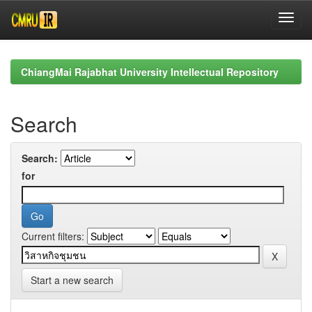
Skip
navigation
ChiangMai Rajabhat University Intellectual Repository
Search
Search:
for
Current filters:
Start a new search