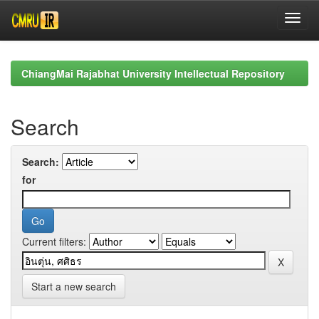
Skip
navigation
ChiangMai Rajabhat University Intellectual Repository
Search
Search:
for
Current filters:
Start a new search