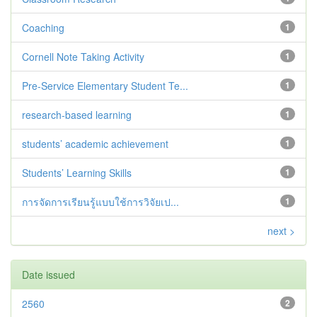
Coaching
1
Cornell Note Taking Activity
1
Pre-Service Elementary Student Te...
1
research-based learning
1
students’ academic achievement
1
Students’ Learning Skills
1
การจัดการเรียนรู้แบบใช้การวิจัยเป...
1
next >
Date issued
2560
2