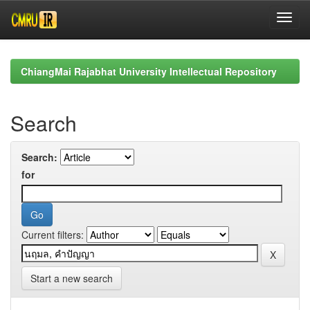
Skip
navigation
ChiangMai Rajabhat University Intellectual Repository
Search
Search:
for
Current filters:
Start a new search