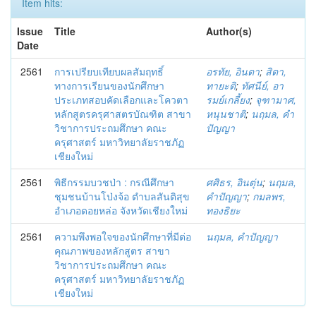
Item hits:
Issue
Title
Author(s)
Date
2561
การเปรียบเทียบผลสัมฤทธิ์
อรทัย, อินตา
;
สิตา,
ทางการเรียนของนักศึกษา
ทายะติ
;
ทัศนีย์, อา
ประเภทสอบคัดเลือกและโควตา
รมย์เกลี้ยง
;
จุฑามาศ,
หลักสูตรครุศาสตรบัณฑิต สาขา
หนุนชาติ
;
นฤมล, คำ
วิชาการประถมศึกษา คณะ
ปัญญา
ครุศาสตร์ มหาวิทยาลัยราชภัฏ
เชียงใหม่
2561
พิธีกรรมบวชป่า : กรณีศึกษา
ศศิธร, อินตุ่น
;
นฤมล,
ชุมชนบ้านโป่งจ้อ ตำบลสันติสุข
คำปัญญา
;
กมลพร,
อำเภอดอยหล่อ จังหวัดเชียงใหม่
ทองธิยะ
2561
ความพึงพอใจของนักศึกษาที่มีต่อ
นฤมล, คำปัญญา
คุณภาพของหลักสูตร สาขา
วิชาการประถมศึกษา คณะ
ครุศาสตร์ มหาวิทยาลัยราชภัฏ
เชียงใหม่