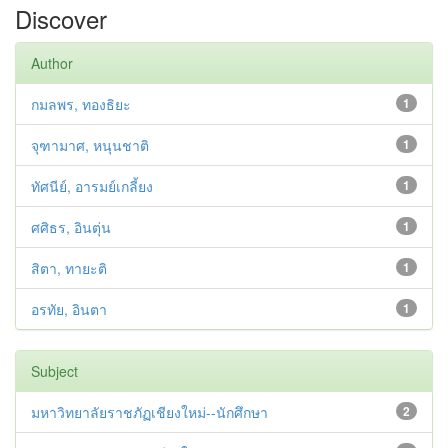
Discover
Author
กมลพร, ทองธิยะ
1
จุฑามาศ, หนุนชาติ
1
ทัศนีย์, อารมย์เกลี้ยง
1
ศศิธร, อินตุ่น
1
สิตา, ทายะติ
1
อรทัย, อินตา
1
Subject
มหาวิทยาลัยราชภัฏเชียงใหม่--นักศึกษา
2