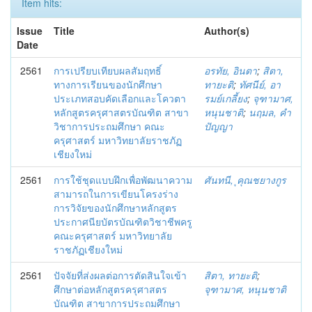
Item hits:
Issue
Title
Author(s)
Date
2561
การเปรียบเทียบผลสัมฤทธิ์
อรทัย, อินตา
;
สิตา,
ทางการเรียนของนักศึกษา
ทายะติ
;
ทัศนีย์, อา
ประเภทสอบคัดเลือกและโควตา
รมย์เกลี้ยง
;
จุฑามาศ,
หลักสูตรครุศาสตรบัณฑิต สาขา
หนุนชาติ
;
นฤมล, คำ
วิชาการประถมศึกษา คณะ
ปัญญา
ครุศาสตร์ มหาวิทยาลัยราชภัฏ
เชียงใหม่
2561
การใช้ชุดแบบฝึกเพื่อพัฒนาความ
ศันทนี, ุคุณชยางกูร
สามารถในการเขียนโครงร่าง
การวิจัยของนักศึกษาหลักสูตร
ประกาศนียบัตรบัณฑิตวิชาชีพครู
คณะครุศาสตร์ มหาวิทยาลัย
ราชภัฏเชียงใหม่
2561
ปัจจัยที่ส่งผลต่อการตัดสินใจเข้า
สิตา, ทายะติ
;
ศึกษาต่อหลักสูตรครุศาสตร
จุฑามาศ, หนุนชาติ
บัณฑิต สาขาการประถมศึกษา