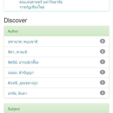
คณะครุศาสตร์ มหาวิทยาลัย
ราชภัฏเชียงใหม่
Discover
Author
จุฑามาศ, หนุนชาติ
2
สิตา, ทายะติ
2
ทัศนีย์, อารมย์เกลี้ยง
1
นฤมล, คำปัญญา
1
ศันทนี, ุคุณชยางกูร
1
อรทัย, อินตา
1
Subject