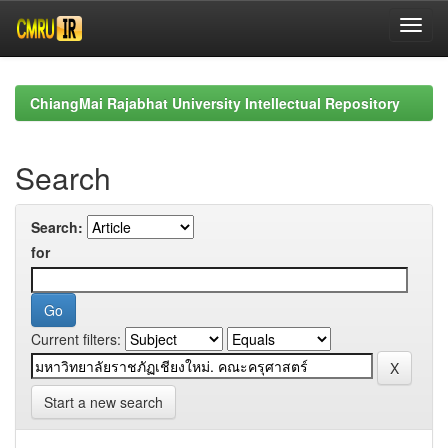
Skip
navigation
ChiangMai Rajabhat University Intellectual Repository
Search
Search:
for
Current filters:
Start a new search