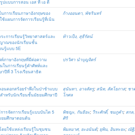
ช้รูปแบบการสอน เอส ที เอ ดี
นในการเรียนภาษาอังกฤษของ
ก้างออนตา, พัชรินทร์
ยใช้แผนการจัดการเรียนรู้ที่เน้น
าระการเรียนรู้วิทยาศาสตร์และ
ท้าวเป็ง, สุธีรัตน์
ญาณของนักเรียนชั้น
ยนรู้แบบ 5E
ภาษาอังกฤษที่มีต่อความ
ปรวิศา นำบุญจิตร์
นในการเรียนรู้คำศัพท์และ
ปีที่ 3 โรงเรียนสาธิต
กลอนดอกสร้อยรำพึงในป่าช้าแบบ
สุนันทา, อาจสัตรู
;
สนิท, สัตโยภาส
;
ชาต
หรับนักเรียนชั้นมัธยมศึกษาปี
โกศล
การจัดการเรียนรู้แบบบันได 5
พิชญะ, กันธิยะ
;
วีระศักดิ์, ชมภูคำ
;
สกล,
มัธยมศึกษาตอนต้น
ศิริ
ดยใช้แหล่งเรียนรู้ในชุมชน
พิมลมาศ, ยะอนันต์
;
ยุพิน, อินทะยะ
;
ณัฐิ