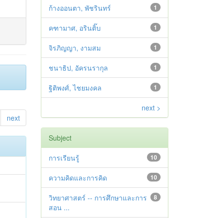
ก้างออนตา, พัชรินทร์
1
คฑามาศ, อรินติ๊บ
1
จิรภิญญา, งามสม
1
ชนาธิป, อัครนรากุล
1
ฐิติพงศ์, ไชยมงคล
1
next >
next
Subject
การเรียนรู้
10
ความคิดและการคิด
10
วิทยาศาสตร์ -- การศึกษาและการ
8
สอน ...