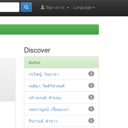
Sign on to:
Language
Discover
Author
กรวิชญ์, วันมาลา
1
กฤติยา, กิตติวัชรพงศ์
1
กล้าณรงค์, คำแสน
1
กอบกาญจน์, เกี๋ยงมะนา
1
กีรกานต์, คำขาว
1