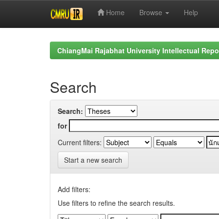
Home
Browse
Help
Skip
navigation
ChiangMai Rajabhat University Intellectual Repo
Search
Search:
for
Current filters:
Start a new search
Add filters:
Use filters to refine the search results.