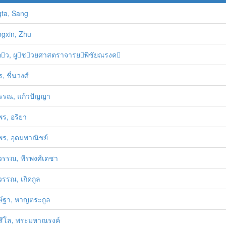
ta, Sang
gxin, Zhu
ว, ผูชวยศาสตราจารยพิชัยณรงค
, ชื่นวงศ์
รรณ, แก้วปัญญา
ร, อริยา
ร, อุดมพาณิชย์
รรณ, พีรพงศ์เดชา
รรณ, เกิดกูล
ษ์ฐา, หาญตระกูล
สีโล, พระมหาณรงค์