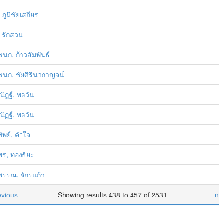
ภูมิชัยเสถียร
 รักสวน
นก, ก้าวสัมพันธ์
นก, ชัยศิรินวกาญจน์
ัฎฐ์, พลวัน
ัฏฐ์, พลวัน
ิพย์, คำใจ
ร, ทองธิยะ
รรณ, จักรแก้ว
evious
Showing results 438 to 457 of 2531
n