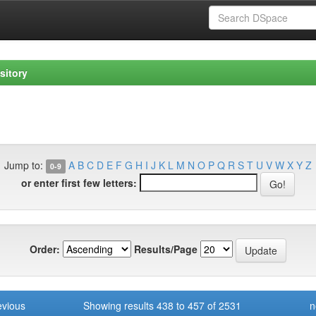
sitory
Jump to:
A
B
C
D
E
F
G
H
I
J
K
L
M
N
O
P
Q
R
S
T
U
V
W
X
Y
Z
0-9
or enter first few letters:
Order:
Results/Page
evious
Showing results 438 to 457 of 2531
n