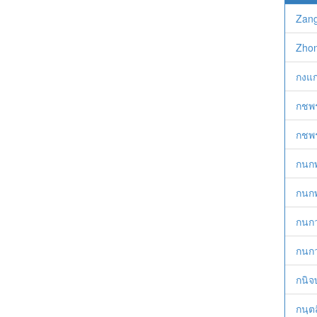
Zang
Zhon
กงแก
กชพร
กชพ
กนกพ
กนกพ
กนกว
กนกว
กนิจ
กนฺต