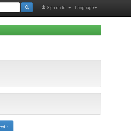
Sign on to:
Language
ext >