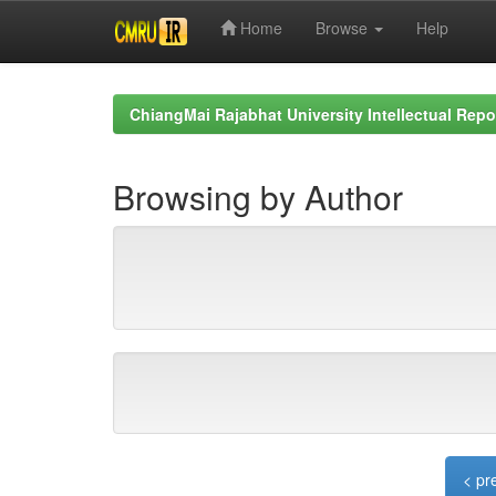
Home
Browse
Help
Skip
navigation
ChiangMai Rajabhat University Intellectual Repo
Browsing by Author
< pr