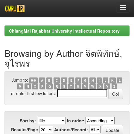
Skip
navigation
ChiangMai Rajabhat University Intellectual Repository
Browsing by Author จิตพิทักษ์,
จุไรพร
Jump to:
0-9
A
B
C
D
E
F
G
H
I
J
K
L
M
N
O
P
Q
R
S
T
U
V
W
X
Y
Z
or enter first few letters:
Sort by:
In order:
Results/Page
Authors/Record: