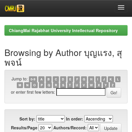
Skip
navigation
ChiangMai Rajabhat University Intellectual Repository
Browsing by Author บุญแรง, สุ
พจน์
Jump to:
0-9
A
B
C
D
E
F
G
H
I
J
K
L
M
N
O
P
Q
R
S
T
U
V
W
X
Y
Z
or enter first few letters:
Sort by:
In order:
Results/Page
Authors/Record: