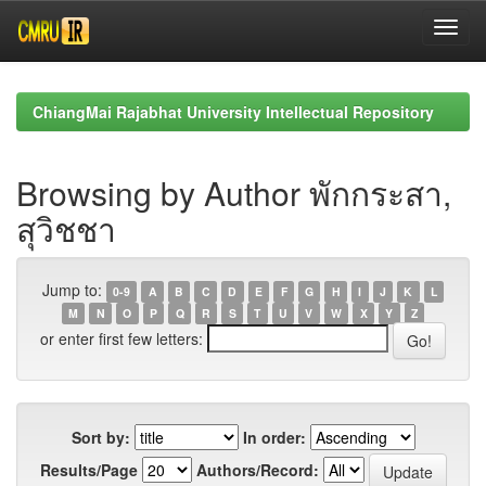
Skip
navigation
ChiangMai Rajabhat University Intellectual Repository
Browsing by Author พักกระสา,
สุวิชชา
Jump to:
0-9
A
B
C
D
E
F
G
H
I
J
K
L
M
N
O
P
Q
R
S
T
U
V
W
X
Y
Z
or enter first few letters:
Sort by:
In order:
Results/Page
Authors/Record: