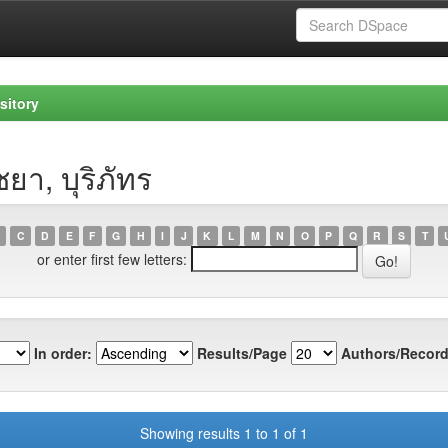
sitory
ยา, บุริภัทร
C
D
E
F
G
H
I
J
K
L
M
N
O
P
Q
R
S
T
or enter first few letters:
In order:
Results/Page
Authors/Record
Showing results 1 to 1 of 1