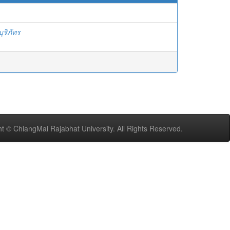
ุริภัทร
t © ChiangMai Rajabhat University. All Rights Reserved.