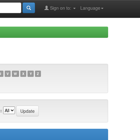
Sign on to:
Language
U
V
W
X
Y
Z
: