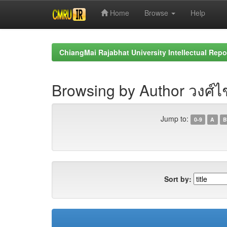
Home
Browse
Help
Skip
navigation
ChiangMai Rajabhat University Intellectual Repo
Browsing by Author วงศ์ไช
Jump to:
0-9
A
B
Sort by: