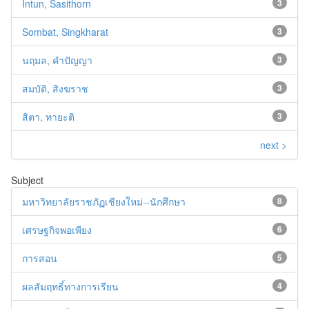
Intun, Sasithorn
3
Sombat, Singkharat
3
นฤมล, คำปัญญา
3
สมบัติ, สิงฆราช
3
สิตา, ทายะติ
3
next >
Subject
มหาวิทยาลัยราชภัฏเชียงใหม่--นักศึกษา
8
เศรษฐกิจพอเพียง
6
การสอน
5
ผลสัมฤทธิ์ทางการเรียน
4