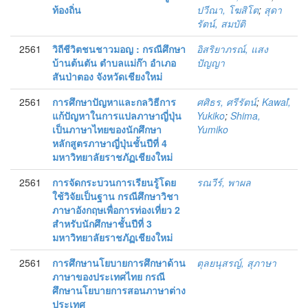
ท้องถิ่น
ปวีณา, โฆสิโต
;
สุดา
รัตน์, สมบัติ
2561
วิถีชีวิตชนชาวมอญ : กรณีศึกษา
อิสริยาภรณ์, แสง
บ้านต้นตัน ตำบลแม่ก๊า อำเภอ
ปัญญา
สันป่าตอง จังหวัดเชียงใหม่
2561
การศึกษาปัญหาและกลวิธีการ
ศศิธร, ศรีรัตน์
;
Kawaiํ,
แก้ปัญหาในการแปลภาษาญี่ปุ่น
Yukiko
;
Shima,
เป็นภาษาไทยของนักศึกษา
Yumiko
หลักสูตรภาษาญี่ปุ่นชั้นปีที่ 4
มหาวิทยาลัยราชภัฏเชียงใหม่
2561
การจัดกระบวนการเรียนรู้โดย
รณวีร์, พาผล
ใช้วิจัยเป็นฐาน กรณีศึกษาวิชา
ภาษาอังกฤษเพื่อการท่องเที่ยว 2
สำหรับนักศึกษาชั้นปีที่ 3
มหาวิทยาลัยราชภัฏเชียงใหม่
2561
การศึกษานโยบายการศึกษาด้าน
ตุลยนุสรญ์, สุภาษา
ภาษาของประเทศไทย กรณี
ศึกษานโยบายการสอนภาษาต่าง
ประเทศ