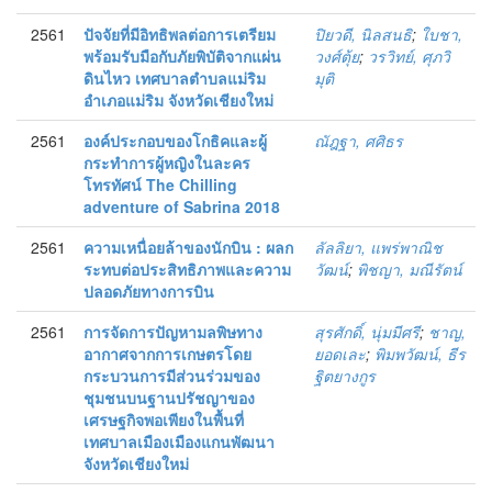
2561
ปัจจัยที่มีอิทธิพลต่อการเตรียม
ปิยวดี, นิลสนธิ
;
ใบชา,
พร้อมรับมือกับภัยพิบัติจากแผ่น
วงศ์ตุ้ย
;
วรวิทย์, ศุภวิ
ดินไหว เทศบาลตำบลแม่ริม
มุติ
อำเภอแม่ริม จังหวัดเชียงใหม่
2561
องค์ประกอบของโกธิคและผู้
ณัฎฐา, ศศิธร
กระทำการผู้หญิงในละคร
โทรทัศน์ The Chilling
adventure of Sabrina 2018
2561
ความเหนื่อยล้าของนักบิน : ผลก
ลัลลิยา, แพร่พาณิช
ระทบต่อประสิทธิภาพและความ
วัฒน์
;
พิชญา, มณีรัตน์
ปลอดภัยทางการบิน
2561
การจัดการปัญหามลพิษทาง
สุรศักดิ์, นุ่มมีศรี
;
ชาญ,
อากาศจากการเกษตรโดย
ยอดเละ
;
พิมพวัฒน์, ธีร
กระบวนการมีส่วนร่วมของ
ฐิตยางกูร
ชุมชนบนฐานปรัชญาของ
เศรษฐกิจพอเพียงในพื้นที่
เทศบาลเมืองเมืองแกนพัฒนา
จังหวัดเชียงใหม่