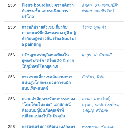
2561
Pierre bourdieu: ความคิดว่า
ลัดดา, ประสพสมบัติ
;
ด้วยชนชั้น และรสนิยมการ
พจนา, มณฑีรรัตน์
บริโภค
2561
การอภิปรายสังเขปเกี่ยวกับ
วิราช, ทูลแก้ว
ภาพยนตร์ชื่อดังของหวง สู่ฉิน ผู้
กำกับหญิงชาวจีน เรื่อง Soul of
a painting
2561
ปรัชญาเศรษฐกิจพอเพียงใน
ฐากูร, ข่าขันมะลี
ยุทธศาสตร์ชาติไทย 20 ปี ภาย
ใต้ภูมิทัศน์โลกยุค 4.0
2561
การเพาะเลี้ยงเซลล์ความหนา
กัลทิมา, พิชัย
แน่นสูงโดยกระบวนการหมัก
แบบเฟ็ด-แบตซ์
2561
ความสำคัญทางวัฒนธรรมของ
อุรพล, แดนโพธิ์
;
"โตะโคะโนะมะ" เอกลักษณ์
กรุณา, กลจักร์วงค์ษา
;
ห้องแบบญี่ปุ่นกับคุณค่าที่
วทัญญู, ศรีอุทัย
เปลี่ยนแปลงไปในปัจจุบัน
2561
การส่งเสริมการพัฒนาหลักสูตร
พวงพยอม, ชิดทอง
;