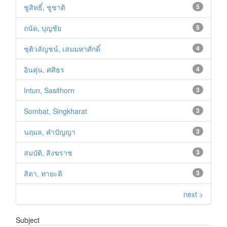
ชูสิทธิ์, ชูชาติ
5
ถนัด, บุญชัย
5
ชุติวลัญชน์, เสมมหาศักดิ์
4
อินตุ่น, ศศิธร
4
Intun, Sasithorn
3
Sombat, Singkharat
3
นฤมล, คำปัญญา
3
สมบัติ, สิงฆราช
3
สิตา, ทายะติ
3
next >
Subject