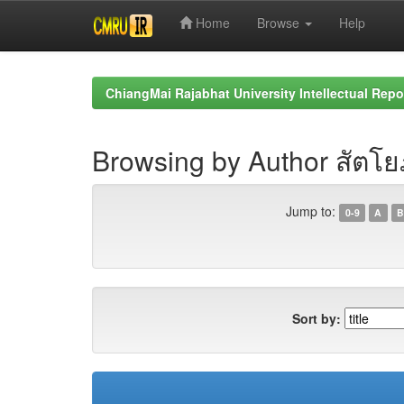
Home
Browse
Help
Skip
navigation
ChiangMai Rajabhat University Intellectual Repo
Browsing by Author สัตโย
Jump to:
0-9
A
B
Sort by: