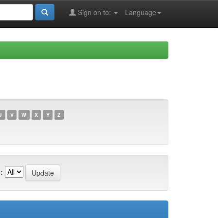
Sign on to:
Language
U
V
W
X
Y
Z
: