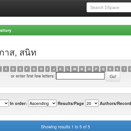
sitory
ภาส, สนิท
C
D
E
F
G
H
I
J
K
L
M
N
O
P
Q
R
S
T
or enter first few letters:
In order:
Results/Page
Authors/Record
Showing results 1 to 5 of 5